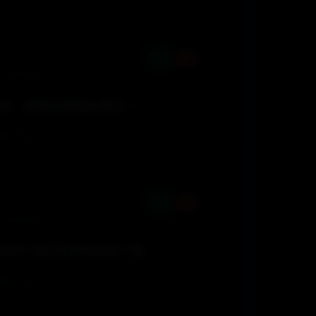
新
热
助，透视自瞄稳如磐石！
23 阅读
新
热
瞄辅助 稳定防封破解版下载
26 阅读