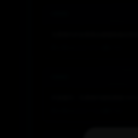
#30266
无畏契约外挂透视自瞄辅助稳定防
27 阅读
MY
2026-08-05 18:55:14
#30264
外挂疑问：无畏契约辅助真能100
26 阅读
MY
2026-08-05 17:53:23