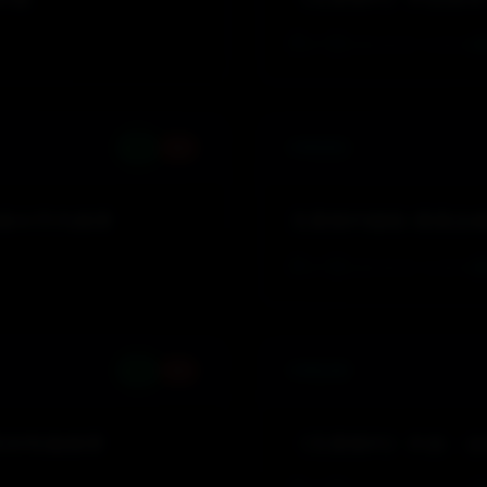
MY
2026-08-05 14:29:28
新
热
#30251
瞄40字内推荐
无畏契约辅助-透视自
MY
2026-08-05 13:39:50
新
热
#30249
防封性能推荐
《无畏契约》外挂：全